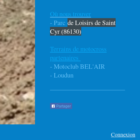
Où nous trouver
- Parc
de Loisirs de Saint
Cyr (86130)
Terrains de motocross
partenaires
- Motoclub BEL'AIR
- Loudun
Partager
Connexion