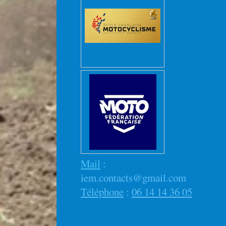
Mail
:
iem.contacts@gmail.com
Téléphone
:
06 14 14 36 05