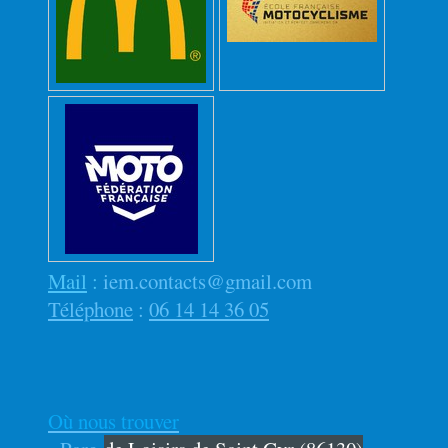
Mail
:
iem.contacts@gmail.com
Téléphone
:
06 14 14 36 05
Où nous trouver